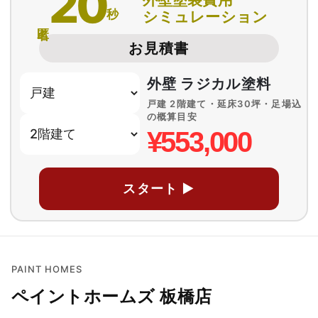
20
秒
シミュレーション
匿名
お見積書
外壁 ラジカル塗料
戸建 2階建て・延床30坪・足場込
の概算目安
¥553,000
スタート ▶
PAINT HOMES
ペイントホームズ 板橋店