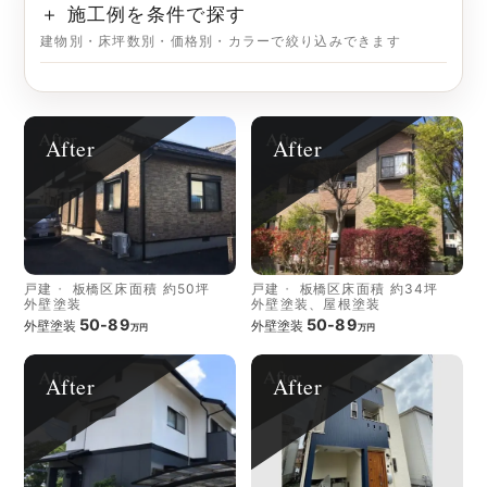
＋ 施工例を条件で探す
建物別・床坪数別・価格別・カラーで絞り込みできます
After
After
戸建
板橋区
床面積 約50坪
戸建
板橋区
床面積 約34坪
外壁塗装
外壁塗装、屋根塗装
50-89
50-89
外壁塗装
外壁塗装
万円
万円
After
After