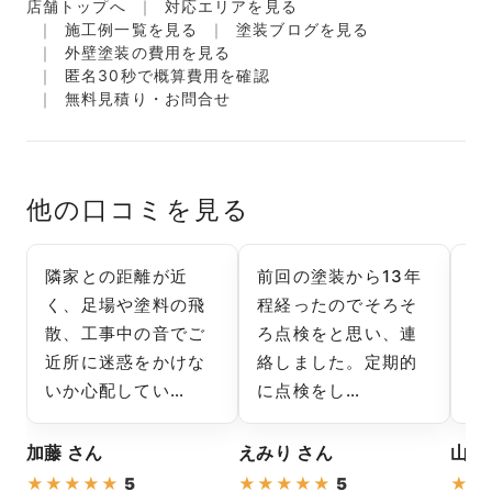
店舗トップへ
対応エリアを見る
施工例一覧を見る
塗装ブログを見る
外壁塗装の費用を見る
匿名30秒で概算費用を確認
無料見積り・お問合せ
他の口コミを見る
隣家との距離が近
前回の塗装から13年
住
く、足場や塗料の飛
程経ったのでそろそ
場
散、工事中の音でご
ろ点検をと思い、連
装
近所に迷惑をかけな
絡しました。定期的
足
いか心配してい…
に点検をし…
対
加藤 さん
えみり さん
山本
★
★
★
★
★
5
★
★
★
★
★
5
★
★